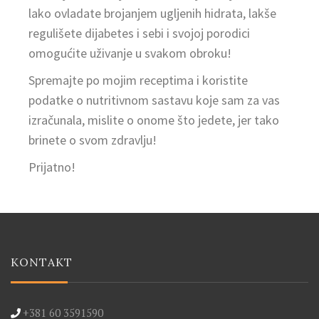
lako ovladate brojanjem ugljenih hidrata, lakše
regulišete dijabetes i sebi i svojoj porodici
omogućite uživanje u svakom obroku!
Spremajte po mojim receptima i koristite
podatke o nutritivnom sastavu koje sam za vas
izračunala, mislite o onome što jedete, jer tako
brinete o svom zdravlju!
Prijatno!
KONTAKT
+381 60 3591590