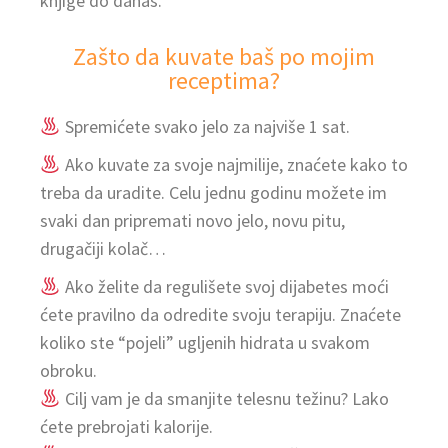
knjige do danas.
Zašto da kuvate baš po mojim
receptima?
Spremićete svako jelo za najviše 1 sat.
Ako kuvate za svoje najmilije, znaćete kako to
treba da uradite.
Celu jednu godinu možete im
svaki dan pripremati novo jelo, novu pitu,
drugačiji kolač…
Ako želite da regulišete svoj dijabetes moći
ćete pravilno da odredite svoju terapiju. Znaćete
koliko ste “pojeli” ugljenih hidrata u svakom
obroku.
Cilj vam je da smanjite telesnu težinu? Lako
ćete prebrojati kalorije.