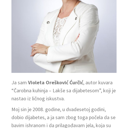
Ja sam
Violeta Orešković Ćurčić
, autor kuvara
“Čarobna kuhinja – Lakše sa dijabetesom”, koji je
nastao iz ličnog iskustva.
Moj sin je 2008. godine, u dvadesetoj godini,
dobio dijabetes, a ja sam zbog toga počela da se
bavim ishranom i da prilagođavam jela, koja su