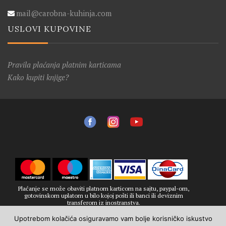
mail@carobna-kuhinja.com
USLOVI KUPOVINE
Pravila plaćanja platnim karticama
Kako kupiti knjige?
Plaćanje se može obaviti platnom karticom na sajtu, paypal-om,
gotovinskom uplatom u bilo kojoj pošti ili banci ili deviznim
transferom iz inostranstva.
Upotrebom kolačića osiguravamo vam bolje korisničko iskustvo