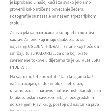
je isprobano u našoj kući i za svako jelo smo
proverili kako utiče na povećanje šećera.
Fotografije su nastale na našem trpezarijskom
stolu…
Za sva jela sam izračunala kompletan nutritivni
sastav. Za one koji imaju dijabetes tu su
najvažniji UGLJENI HIDRATI, za one koji hoće da
smršaju tu su KALORIJE, za one koji prate
savremene tokove u dijetama tu je GLIKEMIJSKI
INDEKS…
Na sajtu možete pročitati šta o knjigama kažu
naši stručnjaci, endokrinolozi, nefrolozi,
oftamolozi… I naravno, nutricionisti. Saradnja sa
Dijabetološkim savezom Srbije i beogradskim
udruženjem
Plavi krug
, postoji od nastanka prve