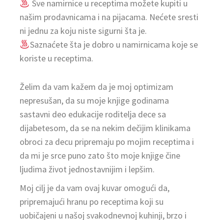
Sve namirnice u receptima možete kupiti u
našim prodavnicama i na pijacama. Nećete sresti
ni jednu za koju niste sigurni šta je.
Saznaćete šta je dobro u namirnicama koje se
koriste u receptima.
Želim da vam kažem da je moj optimizam
nepresušan, da su moje knjige godinama
sastavni deo edukacije roditelja dece sa
dijabetesom, da se na nekim dečijim klinikama
obroci za decu pripremaju po mojim receptima i
da mi je srce puno zato što moje knjige čine
ljudima život jednostavnijim i lepšim.
Moj cilj je da vam ovaj kuvar omogući da,
pripremajući hranu po receptima koji su
uobičajeni u našoj svakodnevnoj kuhinji, brzo i