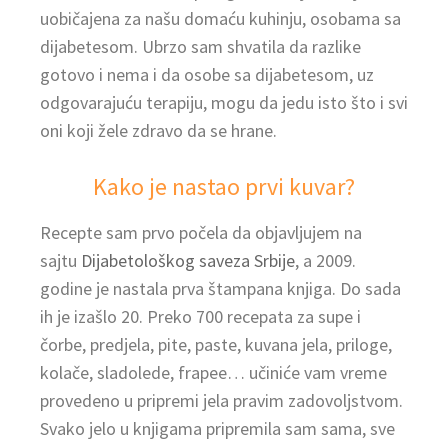
uobičajena za našu domaću kuhinju, osobama sa
dijabetesom. Ubrzo sam shvatila da razlike
gotovo i nema i da osobe sa dijabetesom, uz
odgovarajuću terapiju, mogu da jedu isto što i svi
oni koji žele zdravo da se hrane.
Kako je nastao prvi kuvar?
Recepte sam prvo počela da objavljujem na
sajtu
Dijabetološkog saveza Srbije
, a 2009.
godine je nastala prva štampana knjiga. Do sada
ih je izašlo 20. Preko 700 recepata za supe i
čorbe, predjela, pite, paste, kuvana jela, priloge,
kolače, sladolede, frapee… učiniće vam vreme
provedeno u pripremi jela pravim zadovoljstvom.
Svako jelo u knjigama pripremila sam sama, sve